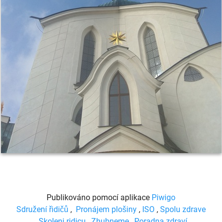
Publikováno pomocí aplikace
Piwigo
Sdružení řidičů
,
Pronájem plošiny
,
ISO
,
Spolu zdrave
,
Skoleni ridicu
,
Zhubneme
,
Poradna zdraví