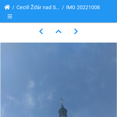
Cecill Žďár nad Sázavou, Pernštejn
IMG 20221008 122205